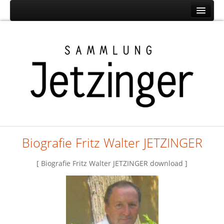
Home
Fritz Walter JETZINGER
Gesamtwerk
Frühwerk
Hauptwerk
Spätwerk 2004 -2012
Folder (Kurzinfo)
Biografie Fritz Walter JETZINGER
Die Künstlernamen
[ Biografie Fritz Walter JETZINGER download ]
Nachruf
Presse
Publikationen
Pressebilder downloads